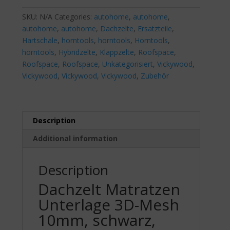
Matratzenunterlage
SKU:
N/A
Categories:
autohome
,
autohome
,
quantity
autohome
,
autohome
,
Dachzelte
,
Ersatzteile
,
Hartschale
,
horntools
,
horntools
,
Horntools
,
horntools
,
Hybridzelte
,
Klappzelte
,
Roofspace
,
Roofspace
,
Roofspace
,
Unkategorisiert
,
Vickywood
,
Vickywood
,
Vickywood
,
Vickywood
,
Zubehör
Description
Additional information
Description
Dachzelt Matratzen
Unterlage 3D-Mesh
10mm, schwarz,