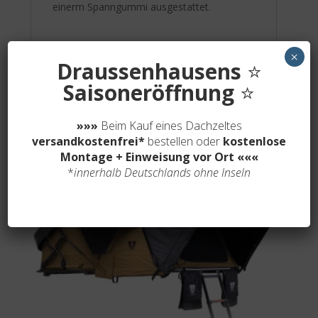
einerm Spanngummi ausgestattet.
×
Draussenhausens
⭐
Saisoneröffnung
⭐
Related products
»»»
Beim Kauf eines Dachzeltes
versandkostenfrei*
bestellen oder
kostenlose
Montage + Einweisung vor Ort
«««
*
innerhalb Deutschlands ohne Inseln