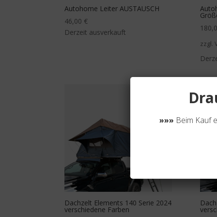
Autohome Leiter AUSTAUSCH
Auto
Größ
46,00
€
180,
Derzeit ausverkauft
zzgl.
Derze
Dra
»»»
Beim Kauf e
Dachzelt Elements 140 Serie 2024
Dachz
verschiedene Farben
vers