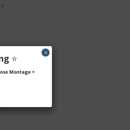
 2
×
ung
⭐
lose Montage +