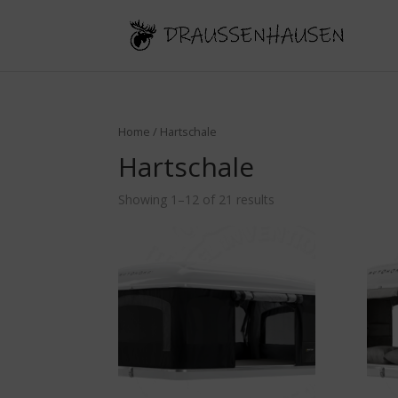
Home
/ Hartschale
Hartschale
Showing 1–12 of 21 results