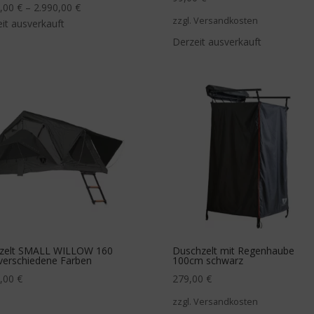
0,00
€
–
2.990,00
€
zzgl. Versandkosten
it ausverkauft
Derzeit ausverkauft
zelt SMALL WILLOW 160
Duschzelt mit Regenhaube
verschiedene Farben
100cm schwarz
0,00
€
279,00
€
zzgl. Versandkosten