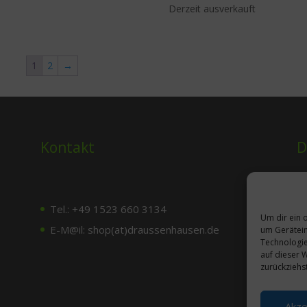
Derzeit ausverkauft
1
2
→
Kontakt
D
Tel.: +49 1523 660 3134
Um dir ein 
E-M@il: shop(at)draussenhausen.de
um Gerätein
Technologie
auf dieser 
zurückziehs
Akze