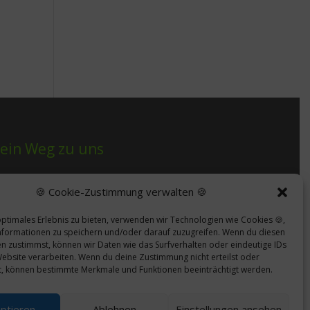
ein Weg zu uns
🍪 Cookie-Zustimmung verwalten 🍪
Termine nach tel. Abprache
optimales Erlebnis zu bieten, verwenden wir Technologien wie Cookies 🍪,
Draussenhausen
formationen zu speichern und/oder darauf zuzugreifen. Wenn du diesen
n zustimmst, können wir Daten wie das Surfverhalten oder eindeutige IDs
Auf dem Knuf 4
Website verarbeiten. Wenn du deine Zustimmung nicht erteilst oder
t, können bestimmte Merkmale und Funktionen beeinträchtigt werden.
59073 Hamm
ptieren
Ablehnen
Einstellungen ansehen