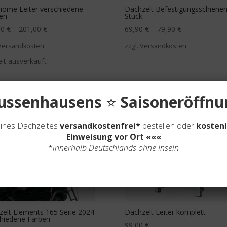
home Leiter verschiedene
Dachzelt Befestigungsschienen
en
Stück
00
€
–
201,00
€
69,90
€
–
79,90
€
 Versandkosten
zzgl. Versandkosten
it ausverkauft
ussenhausens
⭐
Saisoneröffn
ines Dachzeltes
versandkostenfrei*
bestellen oder
kosten
Einweisung vor Ort
«««
*
innerhalb Deutschlands ohne Inseln
elt Elements 165 Serie 2024
Dachzelt Leiter komplett
chiedene Farben
99,00
€