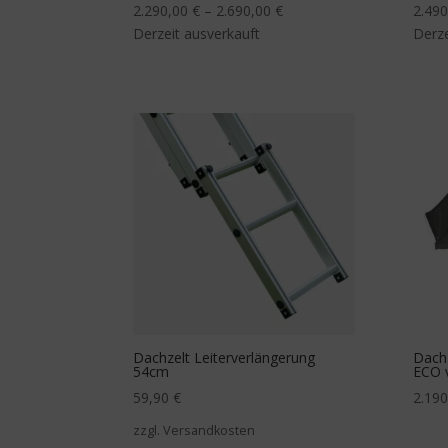
2.290,00
€
–
2.690,00
€
2.49
Derzeit ausverkauft
Derze
Dachzelt Leiterverlängerung
Dach
54cm
ECO 
59,90
€
2.19
zzgl. Versandkosten