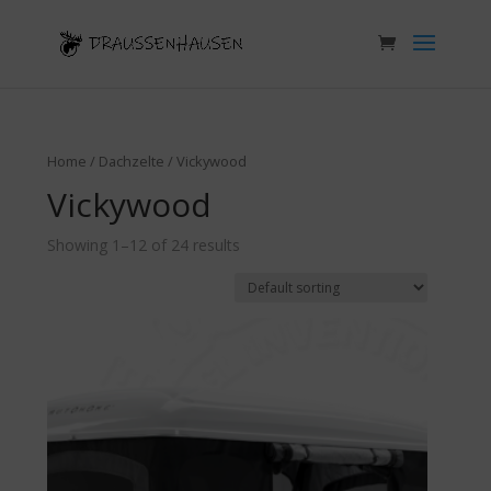
Home
/
Dachzelte
/ Vickywood
Vickywood
Showing 1–12 of 24 results