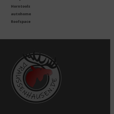
Horntools
autohome
Roofspace