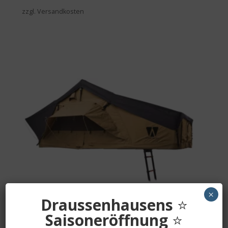
zzgl. Versandkosten
×
Draussenhausens
⭐
Saisoneröffnung
⭐