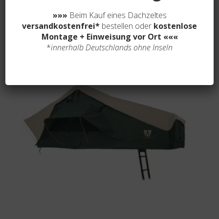
Dachzelt BIG WILLOW 140 Gen.3 ECO verschiedene
Farben
»»»
Beim Kauf eines Dachzeltes
2.390,00
€
versandkostenfrei*
bestellen oder
kostenlose
Montage + Einweisung vor Ort
«««
*
innerhalb Deutschlands ohne Inseln