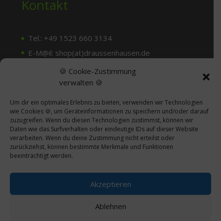
Kontakt
Tel.: +49 1523 660 3134
E-M@il: shop(at)draussenhausen.de
🍪 Cookie-Zustimmung
verwalten 🍪
Dein Weg zu uns
Um dir ein optimales Erlebnis zu bieten, verwenden wir Technologien
wie Cookies 🍪, um Geräteinformationen zu speichern und/oder darauf
zuzugreifen. Wenn du diesen Technologien zustimmst, können wir
Termine nach tel. Abprache
Daten wie das Surfverhalten oder eindeutige IDs auf dieser Website
Draussenhausen
verarbeiten. Wenn du deine Zustimmung nicht erteilst oder
zurückziehst, können bestimmte Merkmale und Funktionen
Auf dem Knuf 4
beeinträchtigt werden.
59073 Hamm
Akzeptieren
Ablehnen