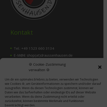
Kontakt
Tel.: +49 1523 660 3134
E-M@il: shop(at)draussenhausen.de
🍪 Cookie-Zustimmung
verwalten 🍪
Dein Weg zu uns
Um dir ein optimales Erlebnis zu bieten, verwenden wir Technologien
wie Cookies 🍪, um Geräteinformationen zu speichern und/oder darauf
Termine nach tel. Abprache
zuzugreifen. Wenn du diesen Technologien zustimmst, können wir
Daten wie das Surfverhalten oder eindeutige IDs auf dieser Website
Draussenhausen
verarbeiten. Wenn du deine Zustimmung nicht erteilst oder
zurückziehst, können bestimmte Merkmale und Funktionen
Auf dem Knuf 4
beeinträchtigt werden.