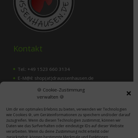
Kontakt
Tel.: +49 1523 660 3134
E-M@il: shop(at)draussenhausen.de
🍪 Cookie-Zustimmung
verwalten 🍪
Dein Weg zu uns
Um dir ein optimales Erlebnis zu bieten, verwenden wir Technologien
wie Cookies 🍪, um Geräteinformationen zu speichern und/oder darauf
Termine nach tel. Abprache
zuzugreifen. Wenn du diesen Technologien zustimmst, können wir
Daten wie das Surfverhalten oder eindeutige IDs auf dieser Website
Draussenhausen
verarbeiten. Wenn du deine Zustimmung nicht erteilst oder
zurückziehst, können bestimmte Merkmale und Funktionen