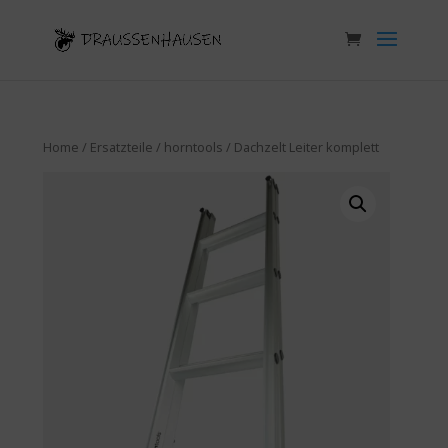
Home
/
Ersatzteile
/
horntools
/ Dachzelt Leiter komplett