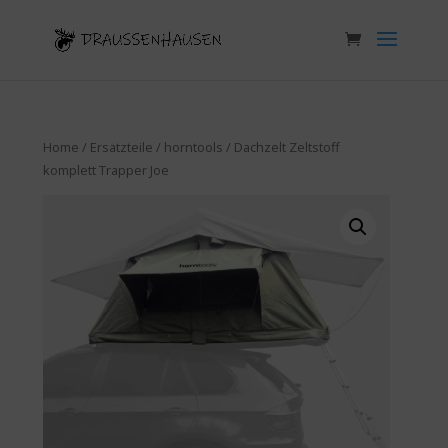
Home
/
Ersatzteile
/
horntools
/ Dachzelt Zeltstoff
komplett Trapper Joe