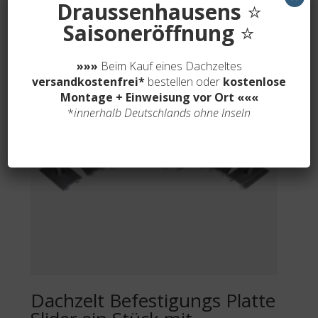
Draussenhausens
⭐
Saisoneröffnung
⭐
»»»
Beim Kauf eines Dachzeltes
versandkostenfrei*
bestellen oder
kostenlose
Montage + Einweisung vor Ort
«««
*
innerhalb Deutschlands ohne Inseln
Dachzelt Befestigungs Platte