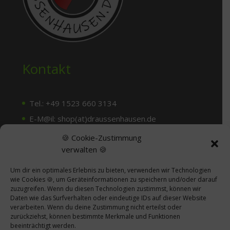
Kontakt
Tel.: +49 1523 660 3134
E-M@il: shop(at)draussenhausen.de
🍪 Cookie-Zustimmung
verwalten 🍪
Dein Weg zu uns
Um dir ein optimales Erlebnis zu bieten, verwenden wir Technologien
wie Cookies 🍪, um Geräteinformationen zu speichern und/oder darauf
Termine nach tel. Abprache
zuzugreifen. Wenn du diesen Technologien zustimmst, können wir
Daten wie das Surfverhalten oder eindeutige IDs auf dieser Website
Draussenhausen
verarbeiten. Wenn du deine Zustimmung nicht erteilst oder
zurückziehst, können bestimmte Merkmale und Funktionen
Auf dem Knuf 4
beeinträchtigt werden.