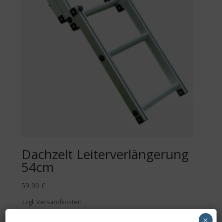
Dachzelt Leiterverlängerung
54cm
59,90
€
zzgl. Versandkosten
Derzeit ausverkauft
×